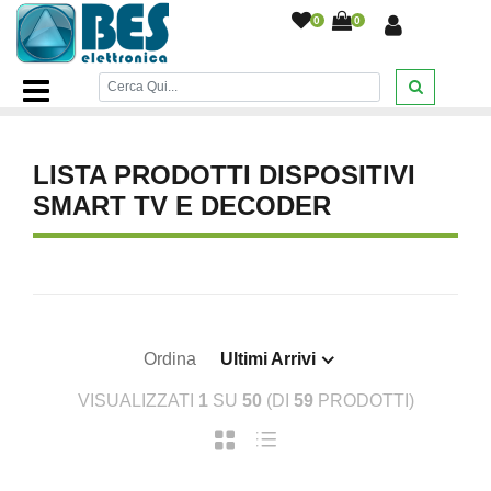
0
0
Home Page
/
TV AUDIO E VIDEO
/
Dispositivi Smart TV e
Decoder
/
LISTA PRODOTTI DISPOSITIVI
SMART TV E DECODER
Ordina
Ultimi Arrivi
VISUALIZZATI
1
SU
50
(DI
59
PRODOTTI)