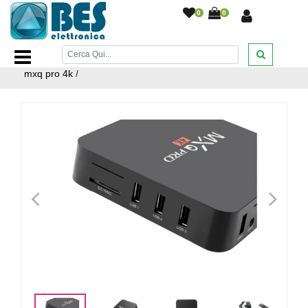
0
0
Home Page
/
TV AUDIO E VIDEO
/
Dispositivi Smart TV e
Decoder
/
Android tv box wifi internet smart tv full hd 1080p
mxq pro 4k
/
<
>