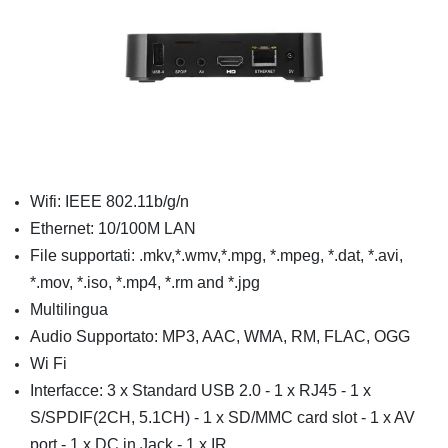
Wifi: IEEE 802.11b/g/n
Ethernet: 10/100M LAN
File supportati: .mkv,*.wmv,*.mpg, *.mpeg, *.dat, *.avi,
*.mov, *.iso, *.mp4, *.rm and *.jpg
Multilingua
Audio Supportato: MP3, AAC, WMA, RM, FLAC, OGG
Wi Fi
Interfacce: 3 x Standard USB 2.0 - 1 x RJ45 - 1 x
S/SPDIF(2CH, 5.1CH) - 1 x SD/MMC card slot - 1 x AV
port - 1 x DC in Jack - 1 x IR