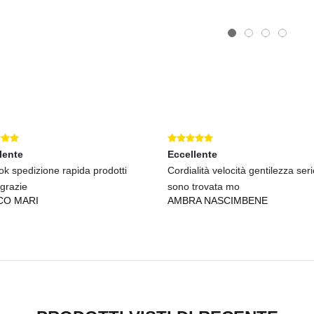
cellente
Eccellente
dialità velocità gentilezza serietà mi
ottimo, tutto ok anche in caso d
no trovata mo
comunicazione ott
BRA NASCIMBENE
BIAGIO ROBUSTO