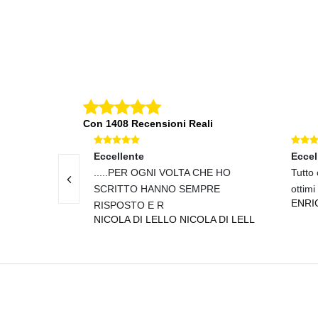
Con 1408 Recensioni Reali
Eccellente
Ec
LTA CHE HO
Tutto ok spedizione rapida prodotti
Cor
SEMPRE
ottimi grazie
so
ENRICO MARI
AM
NICOLA DI LELL