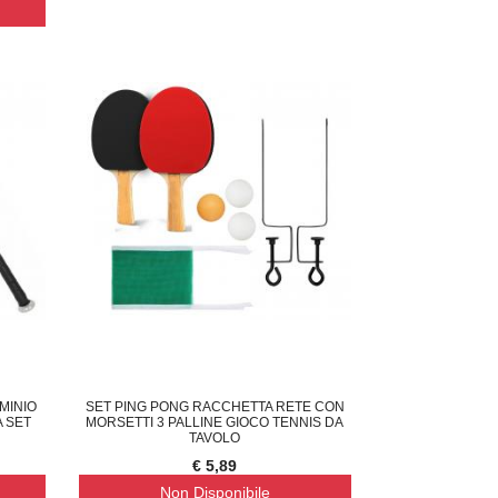
DEFLETTORE ARIA CONDIZIONATORE FLES
DRONE AEREO RADIOCOMANDA
C
€ 4,89
€ 22,99
MINIO
SET PING PONG RACCHETTA RETE CON
A SET
MORSETTI 3 PALLINE GIOCO TENNIS DA
TAVOLO
€ 5,89
Non Disponibile