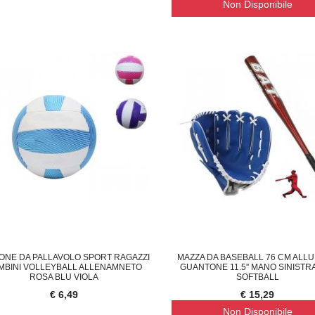
Non Disponibile
 A GAS DA CAMPEGGIO PORTATI
CAMPANELLO WIRELESS TELECAMERA
CON
€ 33,95
ONE DA PALLAVOLO SPORT RAGAZZI
MAZZA DA BASEBALL 76 CM ALLU
MBINI VOLLEYBALL ALLENAMNETO
GUANTONE 11.5'' MANO SINISTR
ROSA BLU VIOLA
SOFTBALL
€ 6,49
€ 15,29
Non Disponibile