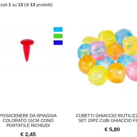
zzati
1
su
13
(di
13
prodotti)
UBETTI GHIACCIO RIUTILIZZABILI
PISCINA FAMILY RETTAN
SET 20PZ CUBI GHIACCIO FINTO
GONFIABILE 2 ANELLI 201
P
€ 5,80
€ 27,80