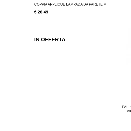
AMPADA DA PARETE M
COPPIA DEFLETTORE ARIA CONDIZIONATO
FORNELLO
€ 13,29
€ 23,00
IN OFFERTA
PALL
BA