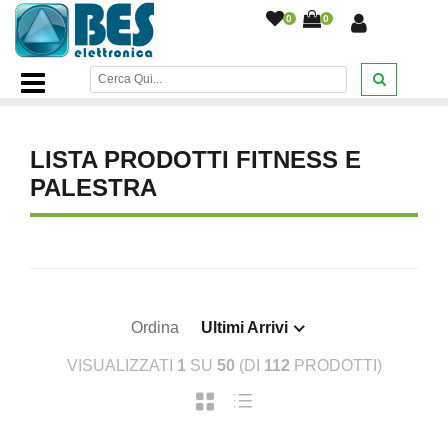
0
0
Home Page
/
SPORT E ARTICOLI DA VIAGGIO
/
Fitness e
palestra
/
LISTA PRODOTTI FITNESS E
PALESTRA
Ordina
Ultimi Arrivi
VISUALIZZATI
1
SU
50
(DI
112
PRODOTTI)