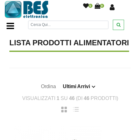
0
0
Home Page
/
ELETTRICITA' E DOMOTICA
/
Alimentatori
/
LISTA PRODOTTI ALIMENTATORI
Ordina
Ultimi Arrivi
VISUALIZZATI
1
SU
46
(DI
46
PRODOTTI)