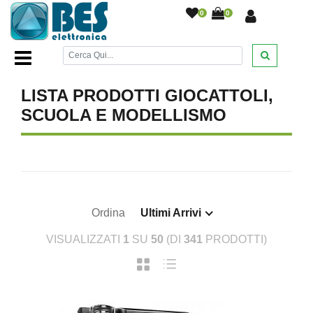
0
0
Home Page
/
Giocattoli,scuola e modellismo
/
LISTA PRODOTTI GIOCATTOLI,
SCUOLA E MODELLISMO
Ordina
Ultimi Arrivi
VISUALIZZATI
1
SU
50
(DI
341
PRODOTTI)