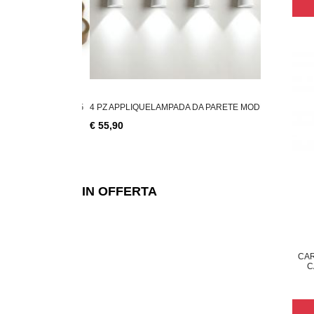
LLAGGIO AVANA 45
4 PZ APPLIQUELAMPADA DA PARETE MODE
COPPIA APP
€ 55,90
€ 28,49
IN OFFERTA
CAR
C