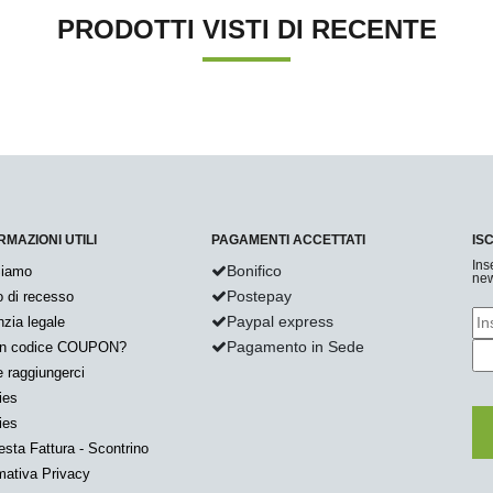
PRODOTTI VISTI DI RECENTE
RMAZIONI UTILI
PAGAMENTI ACCETTATI
IS
Ins
Bonifico
Siamo
new
Postepay
to di recesso
Paypal express
zia legale
Pagamento in Sede
un codice COUPON?
 raggiungerci
ies
ies
esta Fattura - Scontrino
mativa Privacy