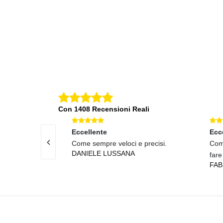
TRASFE
49
€ 2,49
Con 1408 Recensioni Reali
Eccellente
Eccel
Come sempre veloci e precisi.
Comun
DANIELE LUSSANA
fare a
FABI