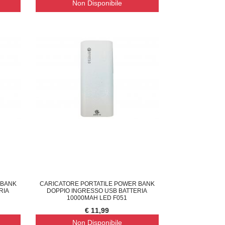
Non Disponibile
ORNELLO A GAS DA CAMPEGGIO PORTATI
CAMPANELLO WIRELESS TELECA
CON
23,00
€ 33,95
 BANK
CARICATORE PORTATILE POWER BANK
RIA
DOPPIO INGRESSO USB BATTERIA
10000MAH LED F051
€ 11,99
Non Disponibile