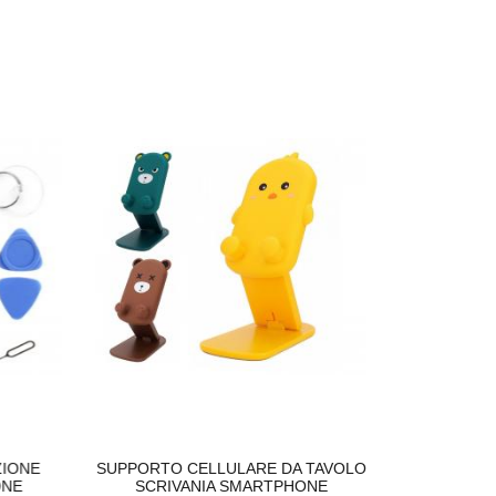
ONE
SUPPORTO CELLULARE DA TAVOLO
CARICABATT
E
SCRIVANIA SMARTPHONE
CAVO USB-C 