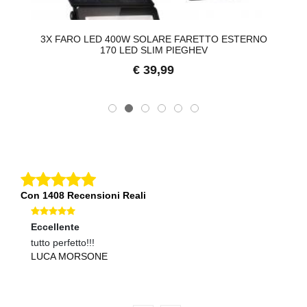
3X FARO LED 400W SOLARE FARETTO ESTERNO
2
170 LED SLIM PIEGHEV
€ 39,99
Con 1408 Recensioni Reali
Eccellente
Eccellente
Ec
tutto perfetto!!!
secondo acquisto e perfetto tutto. Grazie
ot
LUCA MORSONE
FRANCO PECCHIARI C/O TURCO LUC
D