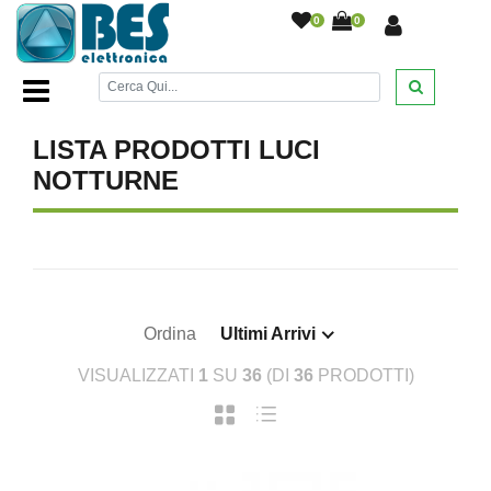
0
0
Home Page
/
ILLUMINAZIONE
/
Luci notturne
/
LISTA PRODOTTI LUCI
NOTTURNE
Ordina
Ultimi Arrivi
VISUALIZZATI
1
SU
36
(DI
36
PRODOTTI)