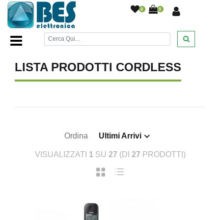
0
0
Home Page
/
TUTTO PER SMARTPHONE
/
Cordless
/
LISTA PRODOTTI CORDLESS
Ordina
Ultimi Arrivi
VISUALIZZATI
1
SU
27
(DI
27
PRODOTTI)