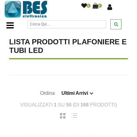
0
0
Home Page
/
ILLUMINAZIONE
/
Plafoniere
/
LISTA PRODOTTI PLAFONIERE E
TUBI LED
Ordina
Ultimi Arrivi
VISUALIZZATI
1
SU
50
(DI
168
PRODOTTI)