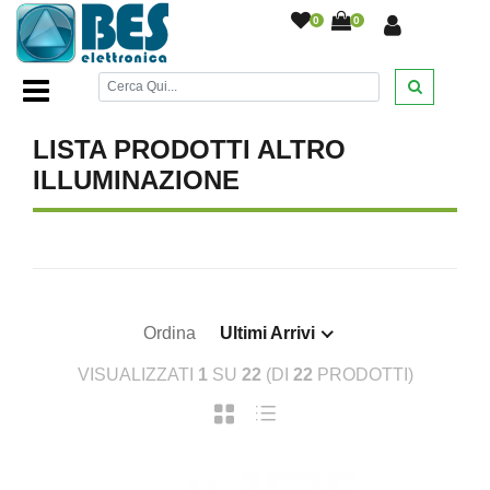
0
0
Home Page
/
ILLUMINAZIONE
/
Altro Illuminazione
/
LISTA PRODOTTI ALTRO
ILLUMINAZIONE
Ordina
Ultimi Arrivi
VISUALIZZATI
1
SU
22
(DI
22
PRODOTTI)