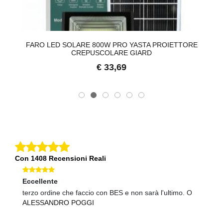
10
FARO LED SOLARE 800W PRO YASTA PROIETTORE
CREPUSCOLARE GIARD
€ 33,69
Con 1408 Recensioni Reali
Eccellente
Ec
a.
terzo ordine che faccio con BES e non sarà l'ultimo. O
an
ALESSANDRO POGGI
S