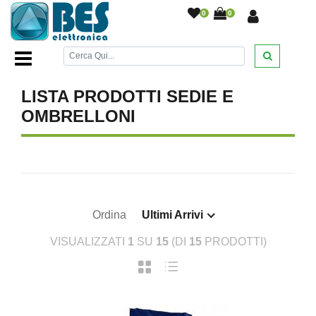
0
0
Home Page
/
ESTATE 2023
/
SEDIE E OMBRELLONI
/
LISTA PRODOTTI SEDIE E
OMBRELLONI
Ordina
Ultimi Arrivi
VISUALIZZATI
1
SU
15
(DI
15
PRODOTTI)