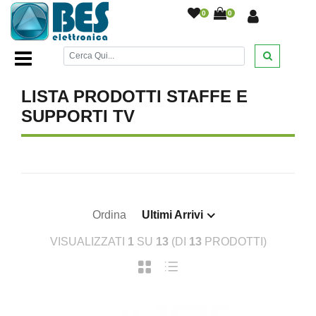
0
0
Home Page
/
TV AUDIO E VIDEO
/
Staffe e Supporti TV
/
LISTA PRODOTTI STAFFE E
SUPPORTI TV
Ordina
Ultimi Arrivi
VISUALIZZATI
1
SU
13
(DI
13
PRODOTTI)