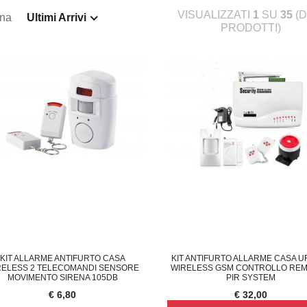
VISUALIZZATI
1
SU
35
(D
ina
Ultimi Arrivi
PRODOTTI)
KIT ALLARME ANTIFURTO CASA
KIT ANTIFURTO ALLARME CASA U
RELESS 2 TELECOMANDI SENSORE
WIRELESS GSM CONTROLLO REM
MOVIMENTO SIRENA 105DB
PIR SYSTEM
€ 6,80
€ 32,00
LIQUE LAMPADA DA PARETE M
COPPIA DEFLETTORE ARIA CONDIZIONATO
F