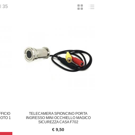
I
35
FFICIO
TELECAMERA SPIONCINO PORTA
OTO 1
INGRESSO MINI OCCHIELLO MAGICO
SICUREZZA CASA F702
€ 9,50
ORNELLO A GAS DA CAMPEGGIO PORTATI
CAMPANELLO WIRELESS TELECA