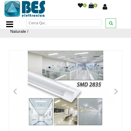
0
0
Home Page
/
ILLUMINAZIONE
/
Plafoniere
/
Barra Led smd
Soffitto 50W Plafoniera Soffitto Slim Interna 120cm Luce
Naturale
/
<
>