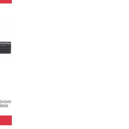
2V/24V
P9500