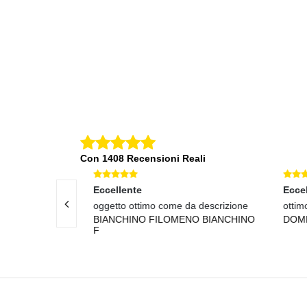
MMA SETOLE
MAGNETICA A CROCE E TAGLIO
CHE VE
ISOLAT
39
€ 9,20
Con 1408 Recensioni Reali
Eccellente
Eccel
ale eccellente.
oggetto ottimo come da descrizione
ottimo
NO
BIANCHINO FILOMENO BIANCHINO
DOME
F