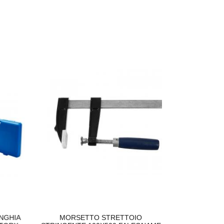
GHIA
MORSETTO STRETTOIO
POMPA PIST