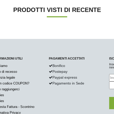
PRODOTTI VISTI DI RECENTE
RMAZIONI UTILI
PAGAMENTI ACCETTATI
IS
Ins
Bonifico
Siamo
new
Postepay
to di recesso
Paypal express
zia legale
Pagamento in Sede
un codice COUPON?
 raggiungerci
ies
ies
esta Fattura - Scontrino
mativa Privacy