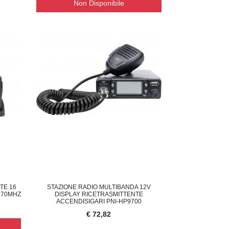
Non Disponibile
ORNELLO A GAS DA CAMPEGGIO PORTATI
CAMPANELLO WIRELESS TELECA
CON
23,00
€ 33,95
TE 16
STAZIONE RADIO MULTIBANDA 12V
470MHZ
DISPLAY RICETRASMITTENTE
ACCENDISIGARI PNI-HP9700
€ 72,82