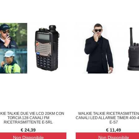
LIQUE LAMPADA DA PARETE M
COPPIA DEFLETTORE ARIA CONDIZIONATO
F
€ 13,29
€ 
KIE TALKIE DUE VIE LCD 20KM CON
WALKIE TALKIE RICETRASMITTEN
TORCIA 128 CANALI FM
CANALI LED ALLARME TIMER 400-
RICETRASMITTENTE E-5RL
E-S7
€ 24,39
€ 11,49
Non Disponibile
Non Disponibile