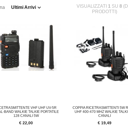
VISUALIZZATI
1
SU
8
(D
ina
Ultimi Arrivi
PRODOTTI)
CETRASMITTENTE VHF UHF UV-5R
COPPIA RICETRASMITTENTI 5W 
L-BAND WALKIE TALKIE PORTATILE
UHF 400-470 MHZ WALKIE TALKI
128 CANALI 5W
CANALI
€ 22,00
€ 19,49