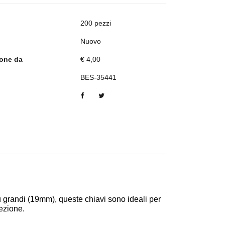
200 pezzi
Nuovo
ione da
€ 4,00
BES-35441
iù grandi (19mm), queste chiavi sono ideali per
tezione.