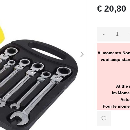
€ 20,80
-
>
Al momento Non Ve
vuoi acquistare
At the 
Im Momen
Actu
Pour le momen