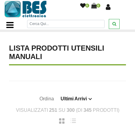
0
0
Home Page
/
BRICOLAGE E FERRAMENTA
/
UTENSILI
MANUALI
/
LISTA PRODOTTI UTENSILI
MANUALI
Ordina
Ultimi Arrivi
VISUALIZZATI
251
SU
300
(DI
345
PRODOTTI)