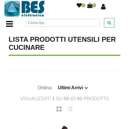
0
0
Home Page
/
CASA
/
Utensili per cucinare
/
LISTA PRODOTTI UTENSILI PER
CUCINARE
Ordina
Ultimi Arrivi
VISUALIZZATI
1
SU
50
(DI
91
PRODOTTI)