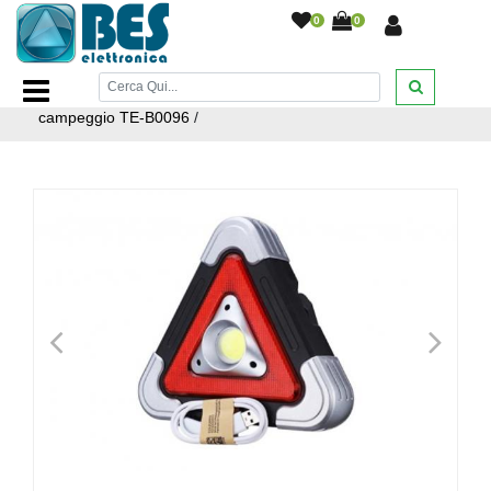
0
0
Home Page
/
ILLUMINAZIONE
/
Lampade Emergenza
/
Triangolo di Emergenza Luce Led Portatile ricaricabile per
campeggio TE-B0096
/
<
>