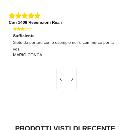
Con 1408 Recensioni Reali
Sufficiente
Eccellente
Ec
Siete da portare come esempio nell'e commerce per la
Spedizione velocissima e tutto perfettamente
ok
S
vos
funzionante! Co
MARIO CONCA
CRISTINA GIRARDI
PRODOTTI VISTI DI RECENTE