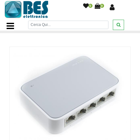
0
0
Home Page
/
INFORMATICA
/
Networking
/
Switch tp-link 5
porte lan rj45 10/100 mbpst TL-SF1005D
/