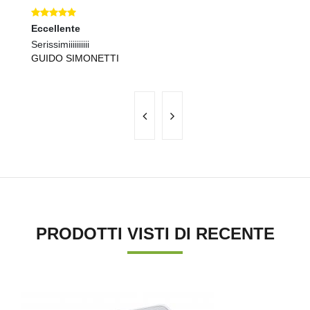
Eccellente
Ec
Serissimiiiiiiiiii
pe
GUIDO SIMONETTI
L
PRODOTTI VISTI DI RECENTE
'.'