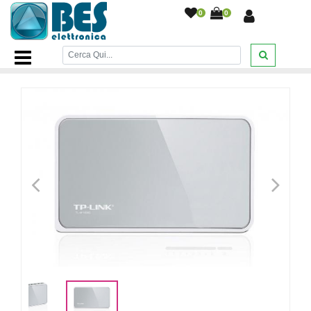
0
0
Home Page
/
INFORMATICA
/
Networking
/
Switch Tp-Link
8 Porte Lan RJ45 10/100 MBPS TL-SF1008D
/
<
>