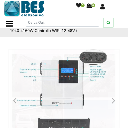
0
0
Home Page
/
ILLUMINAZIONE
/
Illuminazione ad Energia
Solare
/
Regolatore di Carica Solare MPPT 80A Inverter
1040-4160W Controllo WIFI 12-48V
/
<
>