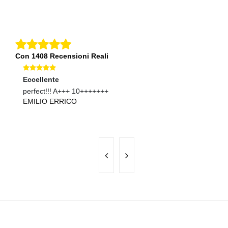
Con 1408 Recensioni Reali
Eccellente
Eccellente
Ec
perfect!!! A+++ 10+++++++
ok venditore consigliato
Sp
EMILIO ERRICO
ANDREA MELIDEO ANDREA MELIDEO
fu
C