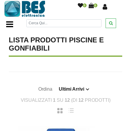
0
0
Home Page
/
ESTATE 2023
/
PISCINE E GONFIABILI
/
LISTA PRODOTTI PISCINE E
GONFIABILI
Ordina
Ultimi Arrivi
VISUALIZZATI
1
SU
12
(DI
12
PRODOTTI)