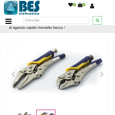
0
0
Home Page
/
BRICOLAGE E FERRAMENTA
/
UTENSILI
MANUALI
/
Set 2PZ pinza grip mini autobloccante con leva
di sgancio rapido morsetto becco
/
<
>