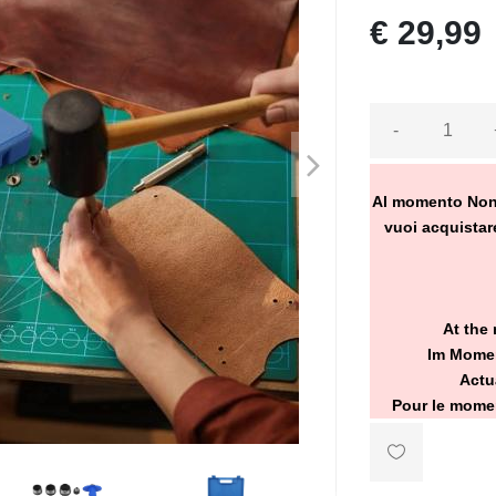
€ 29,99
-
>
Al momento Non Ve
vuoi acquistare
At the 
Im Momen
Actu
Pour le momen