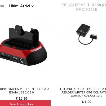
VISUALIZZATI
1
SU
50
(D
ina
Ultimi Arrivi
PRODOTTI)
ING STATION 2 HD 2.5 3.5 IDE SATA
LETTORE ADATTATORE SCHEDA
ESATA USB 2.0 3.0
READER WRITER OTG COMPATI
SAMSUN GALAXY 10.1
€ 15,90
€ 1,00
Non Disponibile
LIQUE LAMPADA DA PARETE M
COPPIA DEFLETTORE ARIA CONDIZIONATO
F