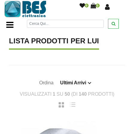
0
0
Home Page
/
IDEE REGALO
/
PER LUI
/
LISTA PRODOTTI PER LUI
Ordina
Ultimi Arrivi
VISUALIZZATI
1
SU
50
(DI
140
PRODOTTI)