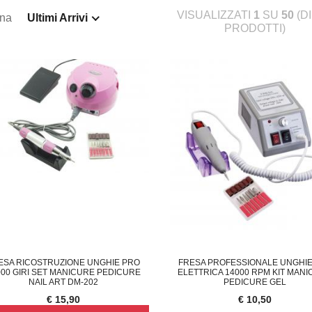
VISUALIZZATI
1
SU
50
(D
ina
Ultimi Arrivi
PRODOTTI)
LIQUE LAMPADA DA PARETE M
COPPIA DEFLETTORE ARIA CONDIZIONATO
F
ESA RICOSTRUZIONE UNGHIE PRO
FRESA PROFESSIONALE UNGHIE
000 GIRI SET MANICURE PEDICURE
ELETTRICA 14000 RPM KIT MAN
€ 13,29
€ 
NAIL ART DM-202
PEDICURE GEL
€ 15,90
€ 10,50