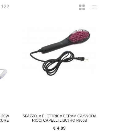
I
122
ORNELLO A GAS DA CAMPEGGIO PORTATI
CAMPANELLO WIRELESS TELECA
 20W
SPAZZOLA ELETTRICA CERAMICA SNODA
CON
ICURE
RICCI CAPELLI LISCI HQT-906B
23,00
€ 33,95
€ 4,99