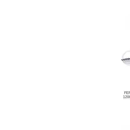
FE
120