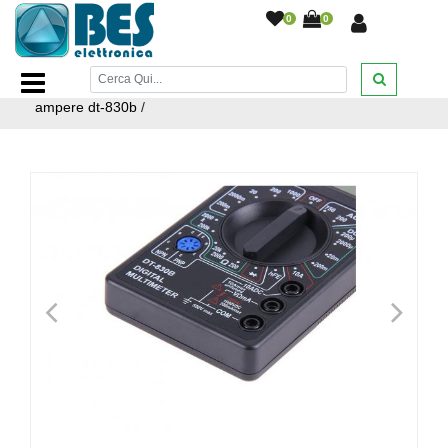
0
0
Home Page
/
BRICOLAGE E FERRAMENTA
/
UTENSILI
MANUALI
/
Tester digitale multimetro a batteria con puntali
ampere dt-830b
/
<
>