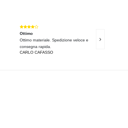
Ottimo
Ottimo
Ottimo materiale. Spedizione veloce e
OTTIMA QUALITA' I
FRANCESCO APA
consegna rapida.
CARLO CAFASSO