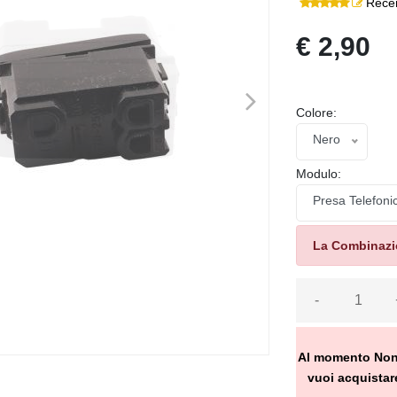
Recen
€ 2,90
>
Colore:
Nero
Modulo:
Presa Telefoni
La Combinazio
-
Al momento Non Ve
vuoi acquistare