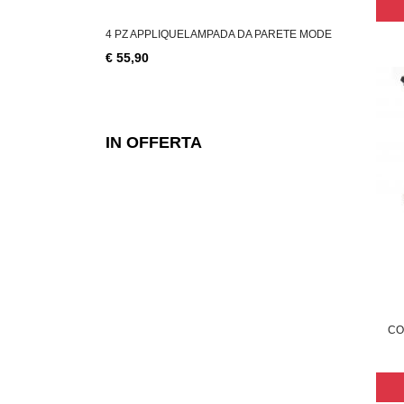
LLAGGIO AVANA 45
4 PZ APPLIQUELAMPADA DA PARETE MODE
COPPIA APP
€ 55,90
€ 28,49
IN OFFERTA
CO