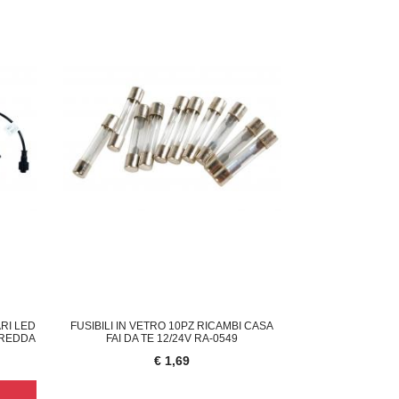
ORNELLO A GAS DA CAMPEGGIO PORTATI
CAMPANELLO WIRELESS TELECA
CON
23,00
€ 33,95
RI LED
FUSIBILI IN VETRO 10PZ RICAMBI CASA
FREDDA
FAI DA TE 12/24V RA-0549
€ 1,69