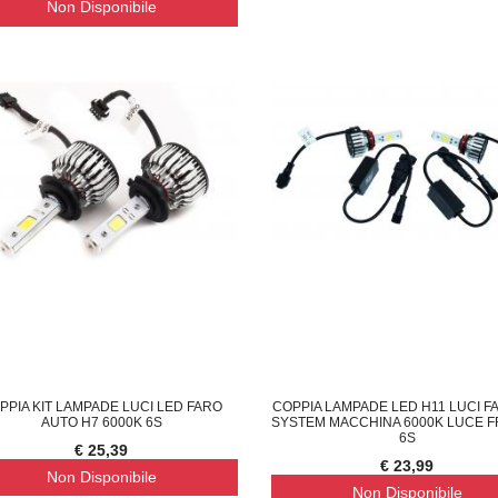
Non Disponibile
LIQUE LAMPADA DA PARETE M
COPPIA DEFLETTORE ARIA CONDIZIONATO
F
€ 13,29
€ 
PPIA KIT LAMPADE LUCI LED FARO
COPPIA LAMPADE LED H11 LUCI FA
AUTO H7 6000K 6S
SYSTEM MACCHINA 6000K LUCE 
6S
€ 25,39
€ 23,99
Non Disponibile
Non Disponibile