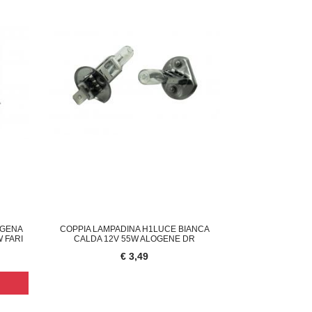
OGENA
COPPIA LAMPADINA H1LUCE BIANCA
 FARI
CALDA 12V 55W ALOGENE DR
€ 3,49