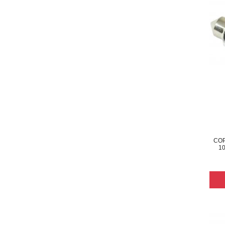
COP
1