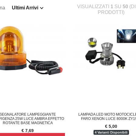
VISUALIZZATI
1
SU
50
(D
ina
Ultimi Arrivi
PRODOTTI)
SEGNALATORE LAMPEGGIANTE
LAMPADA LED MOTO MOTOCICL
RGENZA 25W LUCE AMBRA EFFETTO
FARO XENON LUCE 8000K ZY1
ROTANTE BASE MAGNETICA
€ 5,00
€ 7,69
4 Varianti Disponibili