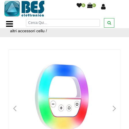
0
0
Home Page
/
SPORT E ARTICOLI DA VIAGGIO
/
Fotografia
/
telefonia fissa e mobile > accessori cellulari e palmari >
altri accessori cellu
/
<
>