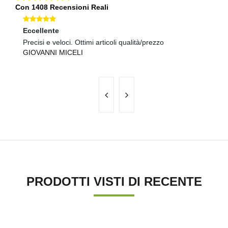
Con 1408 Recensioni Reali
Eccellente
Eccellente
Ec
Precisi e veloci. Ottimi articoli qualità/prezzo
tutto ok
pr
GIOVANNI MICELI
ANDREA ANGELINI
B
PRODOTTI VISTI DI RECENTE