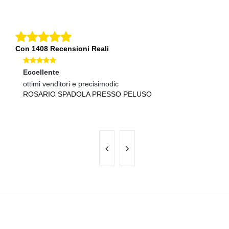
Con 1408 Recensioni Reali
Eccellente
Ec
ottimi venditori e precisimodic
Sp
ROSARIO SPADOLA PRESSO PELUSO
C
G