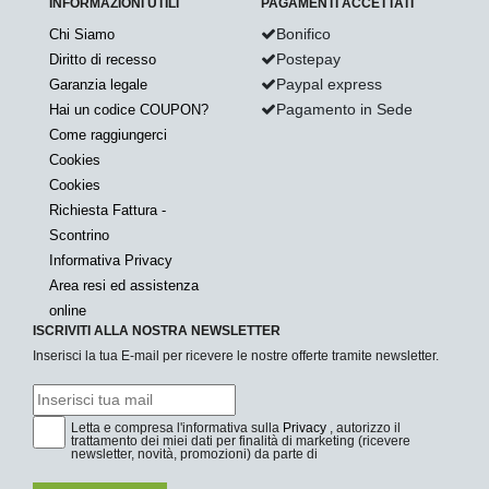
INFORMAZIONI UTILI
PAGAMENTI ACCETTATI
Bonifico
Chi Siamo
Postepay
Diritto di recesso
Paypal express
Garanzia legale
Pagamento in Sede
Hai un codice COUPON?
Come raggiungerci
Cookies
Cookies
Richiesta Fattura -
Scontrino
Informativa Privacy
Area resi ed assistenza
online
ISCRIVITI ALLA NOSTRA NEWSLETTER
Inserisci la tua E-mail per ricevere le nostre offerte tramite newsletter.
Letta e compresa l'informativa sulla
Privacy
, autorizzo il
trattamento dei miei dati per finalità di marketing (ricevere
newsletter, novità, promozioni) da parte di