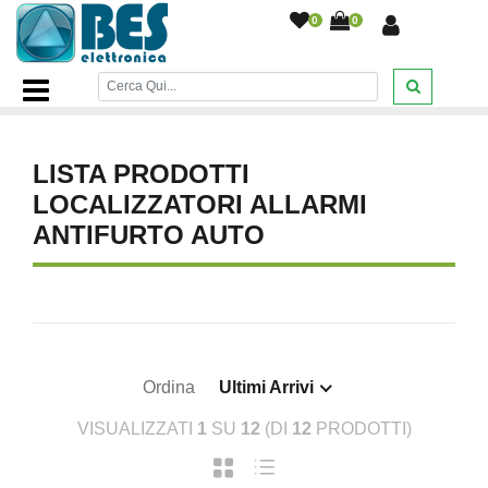
0
0
Home Page
/
AUTO MOTO CAMPER
/
Localizzatori Allarmi
Antifurto Auto
/
LISTA PRODOTTI
LOCALIZZATORI ALLARMI
ANTIFURTO AUTO
Ordina
Ultimi Arrivi
VISUALIZZATI
1
SU
12
(DI
12
PRODOTTI)