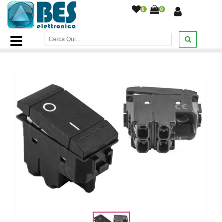
0
0
Home Page
/
Interruttore Bipolare Pulsante ON OFF
Modulo Compatibile Living Nero C1103
/