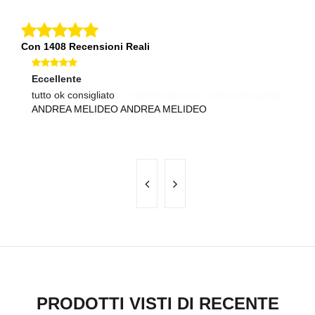
Con 1408 Recensioni Reali
Eccellente
Ec
sta
tutto ok consigliato
So
ANDREA MELIDEO ANDREA MELIDEO
cl
L
PRODOTTI VISTI DI RECENTE