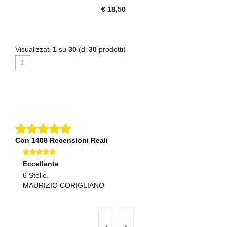
€ 18,50
Visualizzati
1
su
30
(di
30
prodotti)
1
Con 1408 Recensioni Reali
Eccellente
Eccellente
Ec
6 Stelle.
OK
Tu
MAURIZIO CORIGLIANO
PASQUALINO LAMBERTI
M