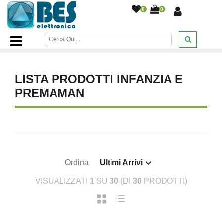
0
0
Home Page
/
Giocattoli,scuola e modellismo
/
Infanzia e
premaman
/
LISTA PRODOTTI INFANZIA E
PREMAMAN
Ordina
Ultimi Arrivi
VISUALIZZATI
1
SU
30
(DI
30
PRODOTTI)