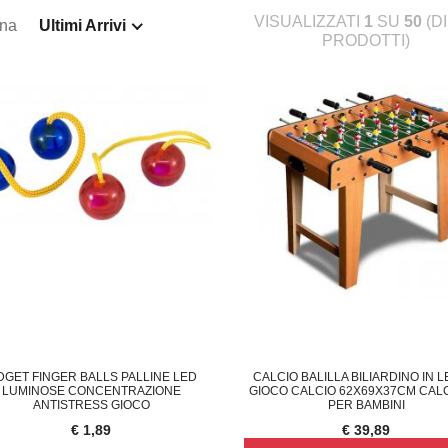
VISUALIZZATI
1
SU
50
(D
ina
Ultimi Arrivi
PRODOTTI)
DGET FINGER BALLS PALLINE LED
CALCIO BALILLA BILIARDINO IN 
LUMINOSE CONCENTRAZIONE
GIOCO CALCIO 62X69X37CM CAL
ANTISTRESS GIOCO
PER BAMBINI
€ 1,89
€ 39,89