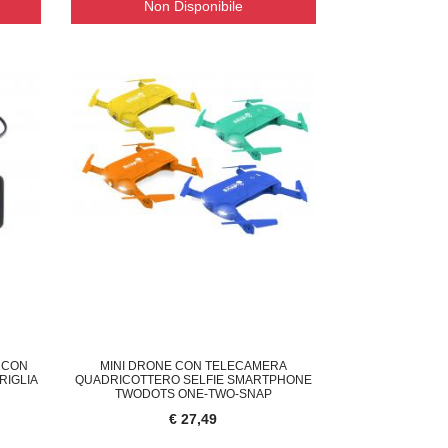
Non Disponibile
ORNELLO A GAS DA CAMPEGGIO PORTATI
CAMPANELLO WIRELESS TELECA
CON
23,00
€ 33,95
 CON
MINI DRONE CON TELECAMERA
RIGLIA
QUADRICOTTERO SELFIE SMARTPHONE
TWODOTS ONE-TWO-SNAP
€ 27,49