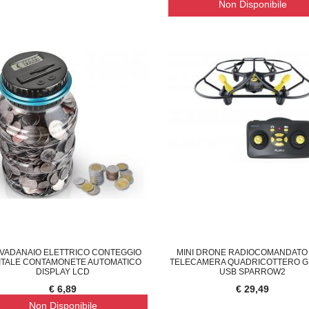
Non Disponibile
LIQUE LAMPADA DA PARETE M
COPPIA DEFLETTORE ARIA CONDIZIONATO
F
€ 13,29
€ 
VADANAIO ELETTRICO CONTEGGIO
MINI DRONE RADIOCOMANDATO
ITALE CONTAMONETE AUTOMATICO
TELECAMERA QUADRICOTTERO G
DISPLAY LCD
USB SPARROW2
€ 6,89
€ 29,49
Non Disponibile