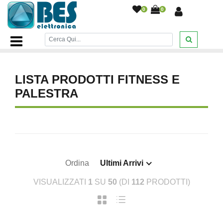
0
0
Home Page
/
SPORT E ARTICOLI DA VIAGGIO
/
Fitness e
palestra
/
LISTA PRODOTTI FITNESS E
PALESTRA
Ordina
Ultimi Arrivi
VISUALIZZATI
1
SU
50
(DI
112
PRODOTTI)