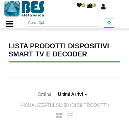
0
0
Home Page
/
TV AUDIO E VIDEO
/
Dispositivi Smart TV e
Decoder
/
LISTA PRODOTTI DISPOSITIVI
SMART TV E DECODER
Ordina
Ultimi Arrivi
VISUALIZZATI
1
SU
50
(DI
59
PRODOTTI)