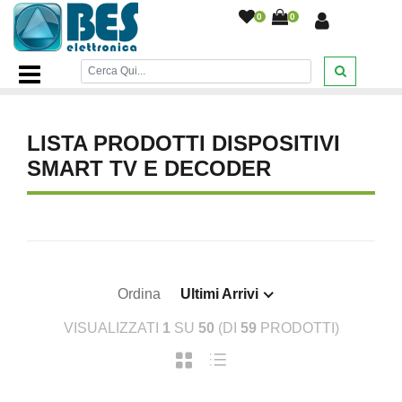
0
0
Home Page
/
TV AUDIO E VIDEO
/
Dispositivi Smart TV e
Decoder
/
LISTA PRODOTTI DISPOSITIVI
SMART TV E DECODER
Ordina
Ultimi Arrivi
VISUALIZZATI
1
SU
50
(DI
59
PRODOTTI)