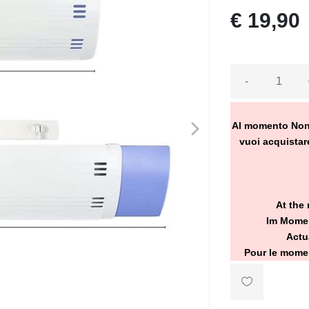
€ 19,90
-
>
Al momento Non Ve
vuoi acquistare
At the 
Im Momen
Actu
Pour le momen