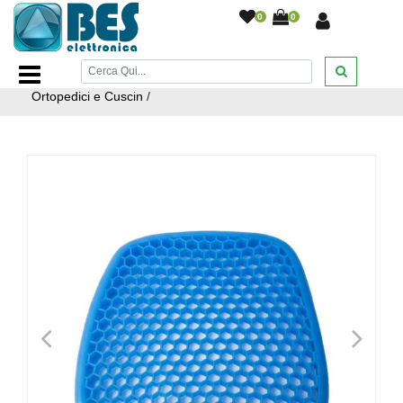
0
0
Home Page
/
BELLEZZA E SALUTE
/
Salute e Benessere
/
Salute e Bellezza > Articoli Ortopedici e Supporti > Cuscini
Ortopedici e Cuscin
/
<
>