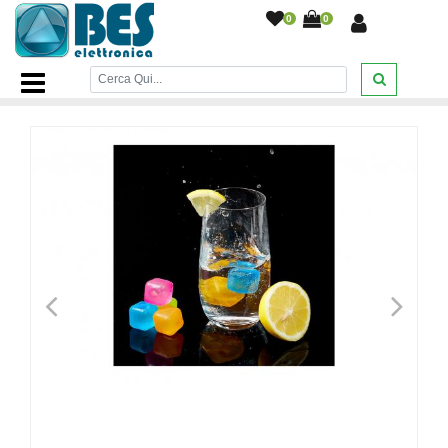
0
0
Home Page
/
CASA
/
Ordine e pulizia
/
Cubetti ghiaccio
riutilizzabili set 20pz cubi ghiaccio finto raffredda bevande
/
<
>