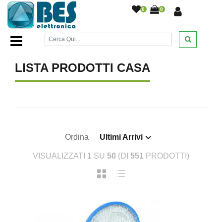
0
0
Home Page
/
CASA
/
LISTA PRODOTTI CASA
Ordina
Ultimi Arrivi
VISUALIZZATI
1
SU
50
(DI
551
PRODOTTI)