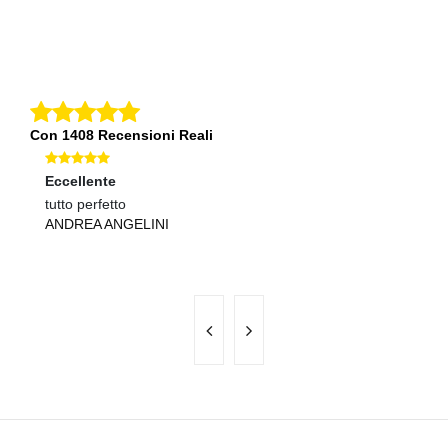
Con 1408 Recensioni Reali
Eccellente
Ec
tutto perfetto
Tu
ANDREA ANGELINI
V