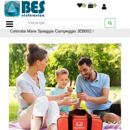
0
0
Home Page
/
SPORT E ARTICOLI DA VIAGGIO
/
Articoli da
viaggio
/
Borsa Termica 15L Borsa Frigo Con Manici
Colorata Mare Spiaggia Campeggio JEB002
/
<
>