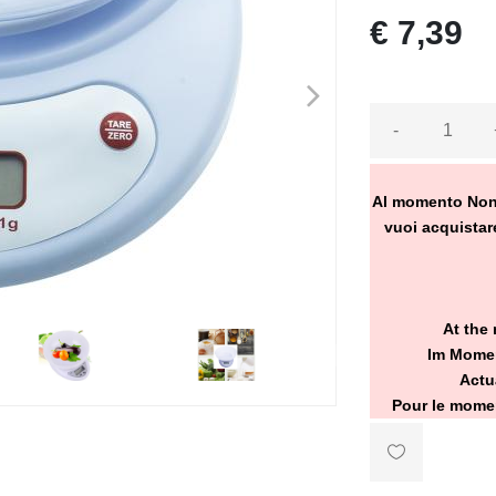
€ 7,39
>
-
Al momento Non Ve
vuoi acquistare
At the 
Im Momen
>
Actu
Pour le momen