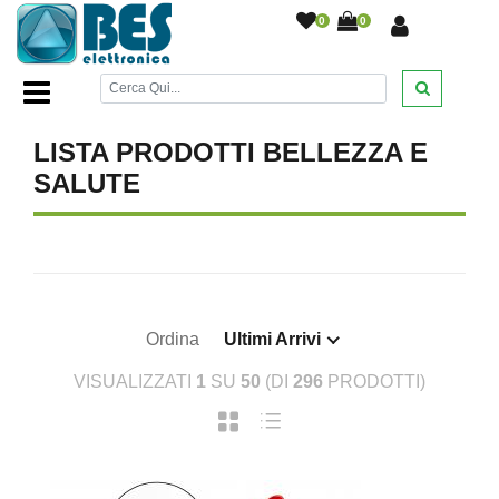
0
0
Home Page
/
BELLEZZA E SALUTE
/
LISTA PRODOTTI BELLEZZA E
SALUTE
Ordina
Ultimi Arrivi
VISUALIZZATI
1
SU
50
(DI
296
PRODOTTI)