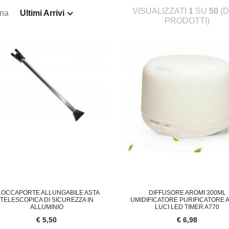
VISUALIZZATI
1
SU
50
(D
ina
Ultimi Arrivi
PRODOTTI)
LOCCAPORTE ALLUNGABILE ASTA
DIFFUSORE AROMI 300ML
TELESCOPICA DI SICUREZZA IN
UMIDIFICATORE PURIFICATORE A
ALLUMINIO
LUCI LED TIMER A770
€ 5,50
€ 6,98
LIQUE LAMPADA DA PARETE M
COPPIA DEFLETTORE ARIA CONDIZIONATO
F