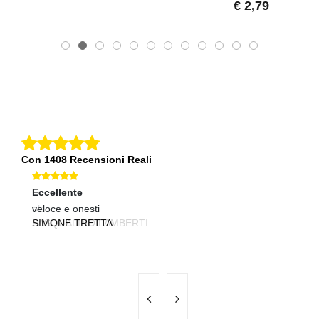
€ 2,79
Con 1408 Recensioni Reali
Eccellente
Eccellente
Ec
ok
veloce e onesti
tu
PASQUALINO LAMBERTI
SIMONE TRETTA
P