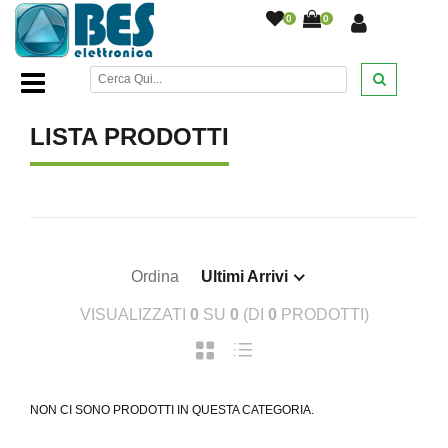
0
0
Home Page
/
LISTA PRODOTTI
Ordina
Ultimi Arrivi
VISUALIZZATI
0
SU
0
(DI
0
PRODOTTI)
NON CI SONO PRODOTTI IN QUESTA CATEGORIA.