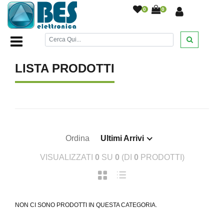
0
0
Home Page
/
LISTA PRODOTTI
Ordina
Ultimi Arrivi
VISUALIZZATI
0
SU
0
(DI
0
PRODOTTI)
NON CI SONO PRODOTTI IN QUESTA CATEGORIA.