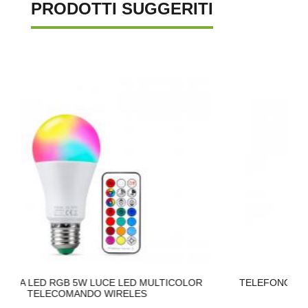
PRODOTTI SUGGERITI
W LUCE LED MULTICOLOR
TELEFONO FISSO CON FILO FACI
DO WIRELES
TASTO RICOMPONI