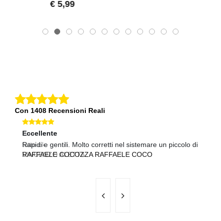
5,99
€ 9,39
Con 1408 Recensioni Reali
Eccellente
Eccellente
Ec
tutto ok
Rapidi e gentili. Molto corretti nel sistemare un piccolo di
pr
VINCENZO ALETTA
RAFFAELE COCOZZA RAFFAELE COCO
B